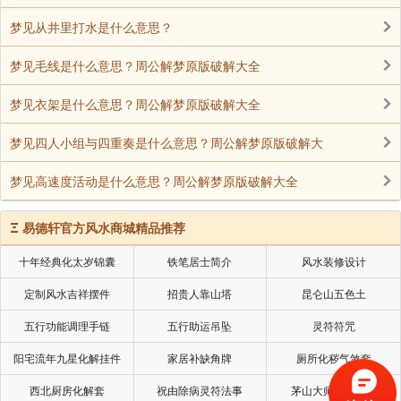
梦见从井里打水是什么意思？
梦见毛线是什么意思？周公解梦原版破解大全
梦见衣架是什么意思？周公解梦原版破解大全
梦见四人小组与四重奏是什么意思？周公解梦原版破解大
梦见高速度活动是什么意思？周公解梦原版破解大全
Ξ
易德轩官方风水商城精品推荐
十年经典化太岁锦囊
铁笔居士简介
风水装修设计
定制风水吉祥摆件
招贵人靠山塔
昆仑山五色土
五行功能调理手链
五行助运吊坠
灵符符咒
阳宅流年九星化解挂件
家居补缺角牌
厕所化秽气煞套
西北厨房化解套
祝由除病灵符法事
茅山大师风水挂画