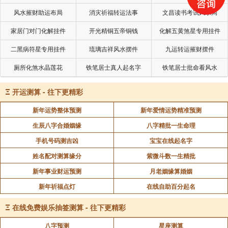
风水摧财助运布局
消灾祈福转运法事
文昌读书考试风水局
家居门对门化解挂件
开光精铜五帝铜钱
化解五黄煞星专用挂件
二黑病符星专用挂件
琉璃吉祥风水摆件
九运转运摧财摆件
厕所化煞水晶莲花
铁笔居士真人起名字
铁笔居士批命看风水
Ξ
开运测算 - 往下更精彩
新年运势整体预测
新年爱情运势精准预测
生辰八字合婚姻缘
八字精批一生命理
手机号码测吉凶
宝宝在线起名字
姓名配对测算缘分
紫微斗数一生精批
新年事业财运预测
月老姻缘算婚姻
新年祈福点灯
在线自助百分起名
Ξ
在线免费娱乐抽签测算 - 往下更精彩
八字预测
星座测算