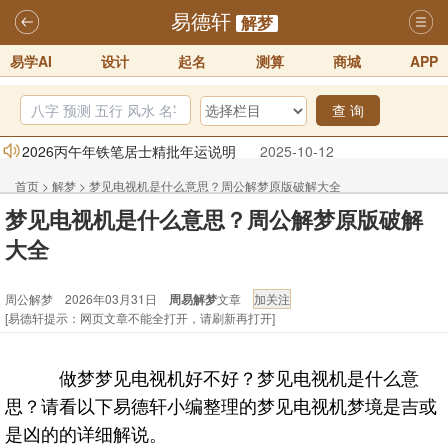
易德轩
解梦
易学AI
设计
起名
测算
商城
APP
查 询
2026丙午年铁笔居士精批年运说明
2025-10-12
易德轩首席风水大师铁笔居士简介！！
2021-9-2
首页
>
解梦
>
梦见电视机是什么意思？周公解梦原版破解大全
易德轩通告：本网站易德轩商标及LOGO注册声明
2021-9-7
梦见电视机是什么意思？周公解梦原版破解
- 周公解梦
易德轩易学ai，ai批八字紫微命理相学，ai智能体客服系统开通，欢迎
大全
体验！！
2025-07-01
易德轩网重构及升能完成，欢迎大家来体验新程序及感觉！！
周公解梦 2026年03月31日
周易解梦
文章
[易德轩提示：网页文章不能全打开，请刷新再打开]
2025-07-01
2026年化太岁锦囊属马、鼠、牛、龙、兔、狗、鸡生肖化太岁开始预
做梦梦见电视机好不好？梦见电视机是什么意
订！！
2025-10-01
思？请看以下易德轩小编整理的梦见电视机梦境是吉或
是凶的的详细解说。