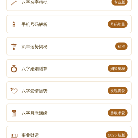
🪄
八字名字精批
专业版
📱
手机号码解析
号码能量
🎐
流年运势揭秘
精准
💍
八字婚姻测算
姻缘奥秘
💘
八字爱情运势
发现真爱
🧧
八字月老姻缘
勇敢求爱
📜
事业财运
2025 新版