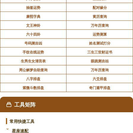
抽签运势
配对缘分
康熙字典
黄历查询
文王神卦
万年历查询
六十四卦
运势测算
号码测吉凶
姓名测试打分
手纹在线运势
三生三世财运书
生男生女清宫表
眼跳测吉凶
周公解梦自助查询
万年历查询
八字排盘
六爻排盘
紫微斗数排盘
奇门遁甲排盘
工具矩阵
常用快捷工具
星座速配