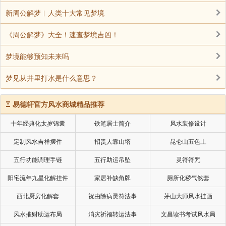
新周公解梦︱人类十大常见梦境
《周公解梦》大全！速查梦境吉凶！
梦境能够预知未来吗
梦见从井里打水是什么意思？
Ξ
易德轩官方风水商城精品推荐
十年经典化太岁锦囊
铁笔居士简介
风水装修设计
定制风水吉祥摆件
招贵人靠山塔
昆仑山五色土
五行功能调理手链
五行助运吊坠
灵符符咒
阳宅流年九星化解挂件
家居补缺角牌
厕所化秽气煞套
西北厨房化解套
祝由除病灵符法事
茅山大师风水挂画
风水摧财助运布局
消灾祈福转运法事
文昌读书考试风水局