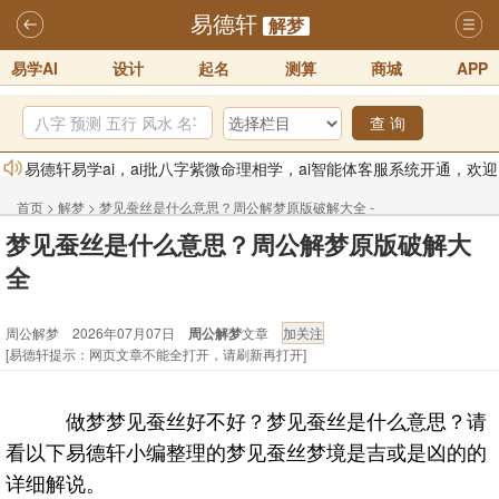
易德轩
解梦
易学AI
设计
起名
测算
商城
APP
查 询
易德轩易学ai，ai批八字紫微命理相学，ai智能体客服系统开通，欢迎
体验！！
2025-07-01
首页
>
解梦
>
梦见蚕丝是什么意思？周公解梦原版破解大全 -
易德轩网重构及升能完成，欢迎大家来体验新程序及感觉！！
梦见蚕丝是什么意思？周公解梦原版破解大
周公解梦
2025-07-01
全
2026年化太岁锦囊属马、鼠、牛、龙、兔、狗、鸡生肖化太岁开始预
订！！
2025-10-01
周公解梦 2026年07月07日
周公解梦
文章
[易德轩提示：网页文章不能全打开，请刷新再打开]
2026丙午年铁笔居士精批年运说明
2025-10-12
易德轩首席风水大师铁笔居士简介！！
2021-9-2
做梦梦见蚕丝好不好？梦见蚕丝是什么意思？请
易德轩通告：本网站易德轩商标及LOGO注册声明
2021-9-7
看以下易德轩小编整理的梦见蚕丝梦境是吉或是凶的的
详细解说。