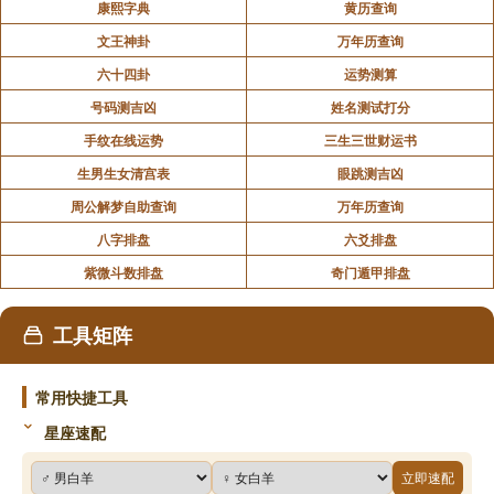
康熙字典
黄历查询
文王神卦
万年历查询
六十四卦
运势测算
号码测吉凶
姓名测试打分
手纹在线运势
三生三世财运书
生男生女清宫表
眼跳测吉凶
周公解梦自助查询
万年历查询
八字排盘
六爻排盘
紫微斗数排盘
奇门遁甲排盘
工具矩阵
常用快捷工具
星座速配
立即速配