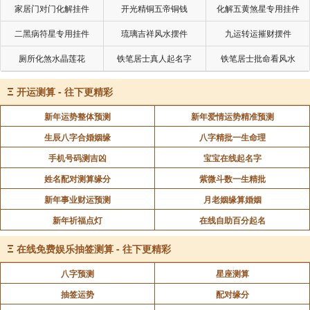
家居门对门化解挂件
开光精铜五帝铜钱
化解五黄煞星专用挂件
二黑病符星专用挂件
琉璃吉祥风水摆件
九运转运摧财摆件
厕所化煞水晶莲花
铁笔居士真人起名字
铁笔居士批命看风水
Ξ
开运测算 - 往下更精彩
新年运势整体预测
新年爱情运势精准预测
生辰八字合婚姻缘
八字精批一生命理
手机号码测吉凶
宝宝在线起名字
姓名配对测算缘分
紫微斗数一生精批
新年事业财运预测
月老姻缘算婚姻
新年祈福点灯
在线自助百分起名
Ξ
在线免费娱乐抽签测算 - 往下更精彩
八字预测
星座测算
抽签运势
配对缘分