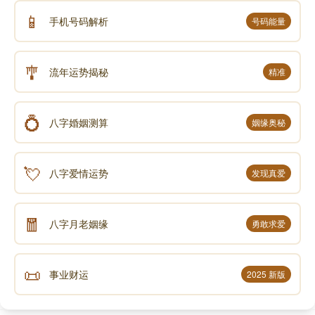
📱
手机号码解析
号码能量
🎐
流年运势揭秘
精准
💍
八字婚姻测算
姻缘奥秘
💘
八字爱情运势
发现真爱
🧧
八字月老姻缘
勇敢求爱
📜
事业财运
2025 新版