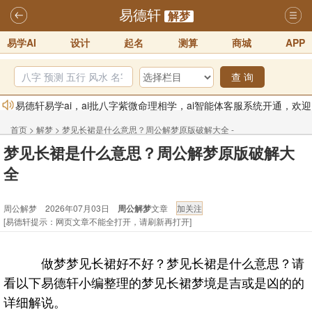
易德轩
解梦
易学AI
设计
起名
测算
商城
APP
查 询
易德轩易学ai，ai批八字紫微命理相学，ai智能体客服系统开通，欢迎
体验！！
2025-07-01
首页
>
解梦
>
梦见长裙是什么意思？周公解梦原版破解大全 -
易德轩网重构及升能完成，欢迎大家来体验新程序及感觉！！
梦见长裙是什么意思？周公解梦原版破解大
周公解梦
2025-07-01
全
2026年化太岁锦囊属马、鼠、牛、龙、兔、狗、鸡生肖化太岁开始预
订！！
2025-10-01
周公解梦 2026年07月03日
周公解梦
文章
[易德轩提示：网页文章不能全打开，请刷新再打开]
2026丙午年铁笔居士精批年运说明
2025-10-12
易德轩首席风水大师铁笔居士简介！！
2021-9-2
做梦梦见长裙好不好？梦见长裙是什么意思？请
易德轩通告：本网站易德轩商标及LOGO注册声明
2021-9-7
看以下易德轩小编整理的梦见长裙梦境是吉或是凶的的
详细解说。