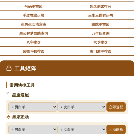
号码测吉凶
姓名测试打分
手纹在线运势
三生三世财运书
生男生女清宫表
眼跳测吉凶
周公解梦自助查询
万年历查询
八字排盘
六爻排盘
紫微斗数排盘
奇门遁甲排盘
工具矩阵
常用快捷工具
星座速配
立即速配
星座互动
互动解析