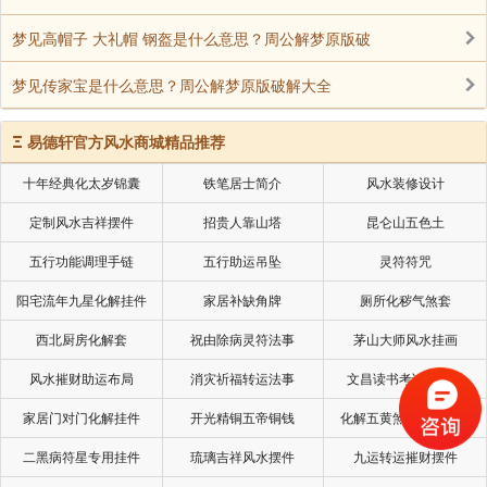
梦见高帽子 大礼帽 钢盔是什么意思？周公解梦原版破
梦见传家宝是什么意思？周公解梦原版破解大全
Ξ
易德轩官方风水商城精品推荐
十年经典化太岁锦囊
铁笔居士简介
风水装修设计
定制风水吉祥摆件
招贵人靠山塔
昆仑山五色土
五行功能调理手链
五行助运吊坠
灵符符咒
阳宅流年九星化解挂件
家居补缺角牌
厕所化秽气煞套
西北厨房化解套
祝由除病灵符法事
茅山大师风水挂画
风水摧财助运布局
消灾祈福转运法事
文昌读书考试风水局
家居门对门化解挂件
开光精铜五帝铜钱
化解五黄煞星专用挂件
二黑病符星专用挂件
琉璃吉祥风水摆件
九运转运摧财摆件