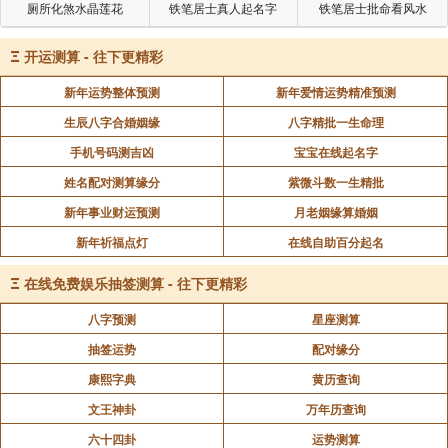
厕所化煞水晶莲花
铁笔居士真人起名字
铁笔居士批命看风水
Ξ
开运测算 - 往下更精彩
新年运势整体预测
新年爱情运势精准预测
生辰八字合婚姻缘
八字精批一生命理
手机号码测吉凶
宝宝在线起名字
姓名配对测算缘分
紫微斗数一生精批
新年事业财运预测
月老姻缘算婚姻
新年祈福点灯
在线自助百分起名
Ξ
在线免费娱乐抽签测算 - 往下更精彩
八字预测
星座测算
抽签运势
配对缘分
康熙字典
黄历查询
文王神卦
万年历查询
六十四卦
运势测算