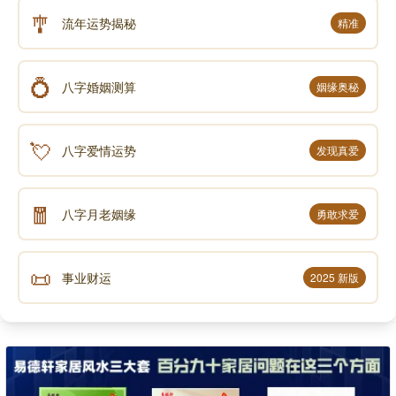
🎐
流年运势揭秘
精准
💍
八字婚姻测算
姻缘奥秘
💘
八字爱情运势
发现真爱
🧧
八字月老姻缘
勇敢求爱
📜
事业财运
2025 新版