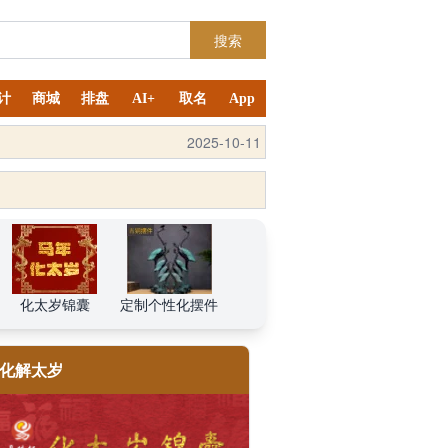
搜索
计
商城
排盘
AI+
取名
App
2025-10-12
化太岁锦囊
定制个性化摆件
化解太岁