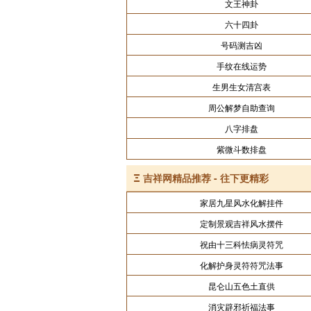
文王神卦
六十四卦
号码测吉凶
手纹在线运势
生男生女清宫表
周公解梦自助查询
八字排盘
紫微斗数排盘
Ξ
吉祥网精品推荐 - 往下更精彩
家居九星风水化解挂件
定制景观吉祥风水摆件
祝由十三科怯病灵符咒
化解护身灵符符咒法事
昆仑山五色土直供
消灾辟邪祈福法事