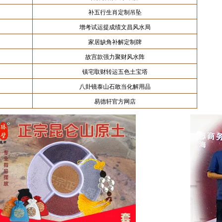
补五行生肖定制吊坠
增考试运提成绩文昌风水局
家居缺角补解定制牌
故宫款强力聚财风水阵
镇宅取财转运五色土宝塔
八卦镜泰山石敢当化解用品
易德轩官方网店