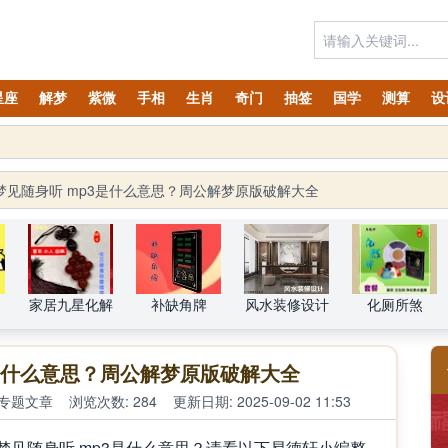
星座
解梦
紫微
手相
生肖
奇门
抽签
国学
测算
设
太岁锦囊属马、鼠、兔、鸡、狗、龙、牛生肖化太岁锦囊预订！
梦见随身听 mp3是什么意思？周公解梦原版破解大全
家居九星化解
补缺角牌
风水装修设计
化厕所煞
3是什么意思？周公解梦原版破解大全
专题文章
浏览次数: 284
更新日期: 2025-09-02 11:53
见随身听 mp3是什么意思？请看以下易德轩小编整