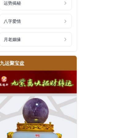
运势揭秘
八字爱情
月老姻缘
九运聚宝盆