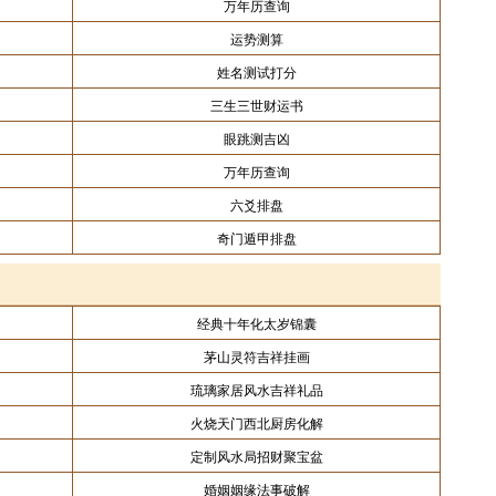
万年历查询
运势测算
姓名测试打分
三生三世财运书
眼跳测吉凶
万年历查询
六爻排盘
奇门遁甲排盘
经典十年化太岁锦囊
茅山灵符吉祥挂画
琉璃家居风水吉祥礼品
火烧天门西北厨房化解
定制风水局招财聚宝盆
婚姻姻缘法事破解