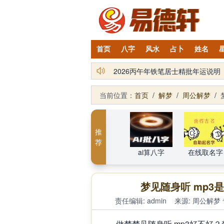
首页
八字
风水
占卜
姓名
易德轩吉祥商城：2026丙午年化
当前位置：
首页
/
解梦
/
周公解梦
/
推
荐
ai算八字
在线取名字
梦见随身听 mp
责任编辑: admin
来源:
周公解梦
做梦梦见随身听 mp3好不好？梦