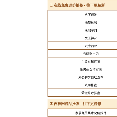
Ξ
在线免费运势抽签 - 往下更精彩
八字预测
抽签运势
康熙字典
文王神卦
六十四卦
号码测吉凶
手纹在线运势
生男生女清宫表
周公解梦自助查询
八字排盘
紫微斗数排盘
Ξ
吉祥网精品推荐 - 往下更精彩
家居九星风水化解挂件