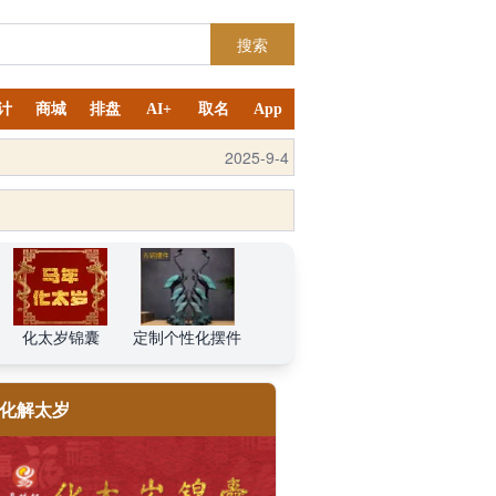
搜索
计
商城
排盘
AI+
取名
App
2025-10-11
2025-9-4
化太岁锦囊
定制个性化摆件
化解太岁