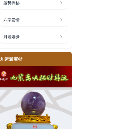
运势揭秘
八字爱情
月老姻缘
九运聚宝盆