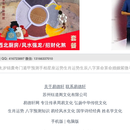
416723897 微信: 13166337010
太岁锦囊
奇门遁甲预测
手相
星座运势
生肖运势
生辰八字算命
算命婚姻
紫微
关于易德轩
联系易德轩
苏州钰道阁文化有限公司
易德轩网 专注传承周易文化 弘扬中华传统文化
生肖运势 八字预测知识 易经风水文化 国学诗经经典 姓名学文化
手机版
|
电脑版