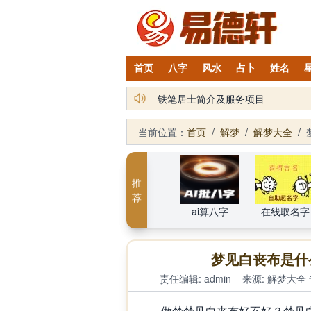
首页
八字
风水
占卜
姓名
2026丙午年铁笔居士精批年运说明
铁笔居士简介及服务项目
当前位置：
首页
/
解梦
/
解梦大全
/
推
荐
ai算八字
在线取名字
梦见白丧布是什
责任编辑: admin
来源:
解梦大全
做梦梦见白丧布好不好？梦见白