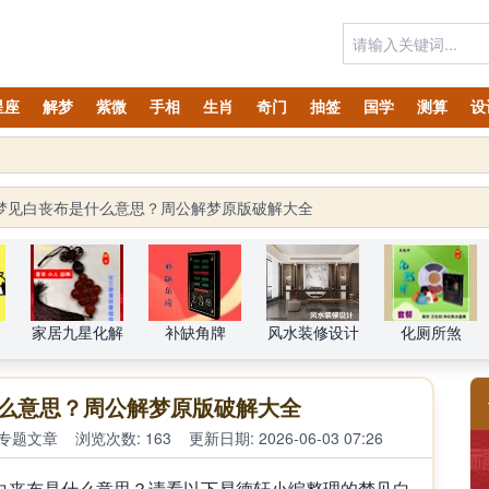
星座
解梦
紫微
手相
生肖
奇门
抽签
国学
测算
设
梦见白丧布是什么意思？周公解梦原版破解大全
家居九星化解
补缺角牌
风水装修设计
化厕所煞
么意思？周公解梦原版破解大全
专题文章
浏览次数: 163
更新日期: 2026-06-03 07:26
丧布是什么意思？请看以下易德轩小编整理的梦见白