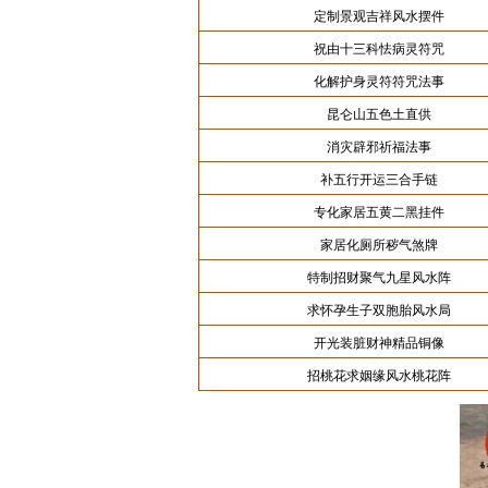
定制景观吉祥风水摆件
祝由十三科怯病灵符咒
化解护身灵符符咒法事
昆仑山五色土直供
消灾辟邪祈福法事
补五行开运三合手链
专化家居五黄二黑挂件
家居化厕所秽气煞牌
特制招财聚气九星风水阵
求怀孕生子双胞胎风水局
开光装脏财神精品铜像
招桃花求姻缘风水桃花阵