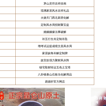
茅山灵符吉祥挂画
琉璃家居风水吉祥礼品
火烧天门西北厨房化解
定制风水局招财聚宝盆
婚姻姻缘法事破解
补五行生肖定制吊坠
增考试运提成绩文昌风水局
家居缺角补解定制牌
故宫款强力聚财风水阵
镇宅取财转运五色土宝塔
八卦镜泰山石敢当化解用品
易德轩官方网店