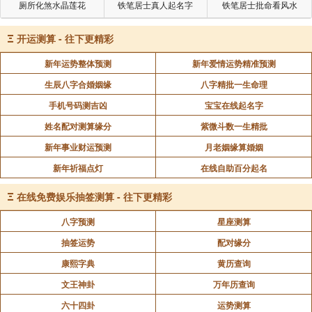
厕所化煞水晶莲花
铁笔居士真人起名字
铁笔居士批命看风水
Ξ
开运测算 - 往下更精彩
新年运势整体预测
新年爱情运势精准预测
生辰八字合婚姻缘
八字精批一生命理
手机号码测吉凶
宝宝在线起名字
姓名配对测算缘分
紫微斗数一生精批
新年事业财运预测
月老姻缘算婚姻
新年祈福点灯
在线自助百分起名
Ξ
在线免费娱乐抽签测算 - 往下更精彩
八字预测
星座测算
抽签运势
配对缘分
康熙字典
黄历查询
文王神卦
万年历查询
六十四卦
运势测算