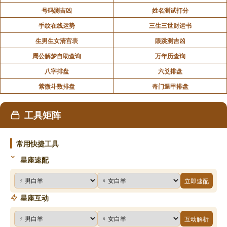
号码测吉凶
姓名测试打分
手纹在线运势
三生三世财运书
生男生女清宫表
眼跳测吉凶
周公解梦自助查询
万年历查询
八字排盘
六爻排盘
紫微斗数排盘
奇门遁甲排盘
工具矩阵
常用快捷工具
星座速配
立即速配
星座互动
互动解析