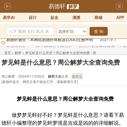
易德轩
解梦
易学AI
设计
起名
测算
商城
APP
查 询
易德轩易学ai，ai批八字紫微命理相学，ai智能体客服系统开通，欢迎
体验！！
2025-07-01
首页
>
解梦
>
梦见蚌是什么意思？周公解梦大全查询免费 - 周
易德轩网重构及升能完成，欢迎大家来体验新程序及感觉！！
梦见蚌是什么意思？周公解梦大全查询免费
公解梦
2025-07-01
周公解梦 2024年11月05日
解梦大全
文章
2026年化太岁锦囊属马、鼠、牛、龙、兔、狗、鸡生肖化太岁开始预
[易德轩提示：网页文章不能全打开，请刷新再打开]
订！！
2025-10-01
2026丙午年铁笔居士精批年运说明
2025-10-12
梦见蚌是什么意思？周公解梦大全查询免费
易德轩首席风水大师铁笔居士简介！！
2021-9-2
易德轩通告：本网站易德轩商标及LOGO注册声明
2021-9-7
做梦梦见蚌好不好？梦见蚌是什么意思？请看下易
德轩小编整理的梦见蚌梦境是吉或是凶的的详细解说。