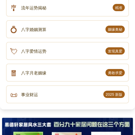
🎐
流年运势揭秘
精准
💍
八字婚姻测算
姻缘奥秘
💘
八字爱情运势
发现真爱
🧧
八字月老姻缘
勇敢求爱
📜
事业财运
2025 新版