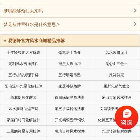
梦境能够预知未来吗
梦见从井里打水是什么意思？
Ξ
易德轩官方风水商城精品推荐
十年经典化太岁锦囊
铁笔居士简介
风水装修设计
定制风水吉祥摆件
招贵人靠山塔
昆仑山五色土
五行功能调理手链
五行助运吊坠
灵符符咒
阳宅流年九星化解挂件
家居补缺角牌
厕所化秽气煞套
西北厨房化解套
祝由除病灵符法事
茅山大师风水挂画
风水摧财助运布局
消灾祈福转运法事
文昌读书考试风水局
家居门对门化解挂件
开光精铜五帝铜钱
化解五黄煞星专用挂件
二黑病符星专用挂件
琉璃吉祥风水摆件
九运转运摧财摆件